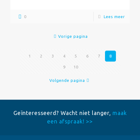
0
Lees meer
Vorige pagina
1
2
3
4
5
6
7
8
9
10
Volgende pagina
Geïnteresseerd? Wacht niet langer,
maak
een afspraak! >>